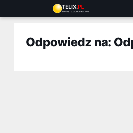
Przejdź
do
treści
Odpowiedz na: Od