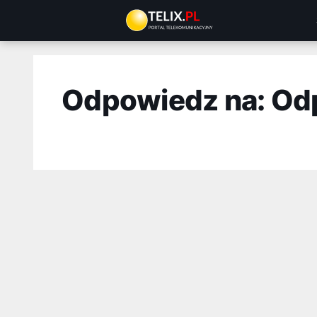
Przejdź
do
treści
Odpowiedz na: Od