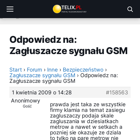
Przejdź
do
treści
Odpowiedz na:
Zagłuszacze sygnału GSM
Start
›
Forum
›
Inne
›
Bezpieczeństwo
›
Zagłuszacze sygnału GSM
›
Odpowiedz na:
Zagłuszacze sygnału GSM
1 kwietnia 2009 o 14:28
#158563
Anonimowy
prawda jest taka ze wszystkie
Gość
firmy klamia na temat zasiegu
zagluszaczy podaja skale
zagluszania w dziesiatkach
metrow a nawet w setkach a
pozniej sie okazuje ze dziala
to tylko na pare metrow nie