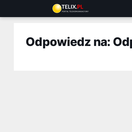
Przejdź
do
treści
Odpowiedz na: Od