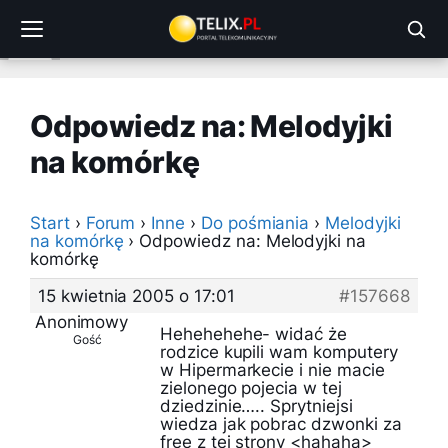
Przejdź
do
treści
Odpowiedz na: Melodyjki
na komórkę
Start
›
Forum
›
Inne
›
Do pośmiania
›
Melodyjki
na komórkę
›
Odpowiedz na: Melodyjki na
komórkę
15 kwietnia 2005 o 17:01
#157668
Anonimowy
Hehehehehe- widać że
Gość
rodzice kupili wam komputery
w Hipermarkecie i nie macie
zielonego pojecia w tej
dziedzinie….. Sprytniejsi
wiedza jak pobrac dzwonki za
free z tej strony <hahaha>