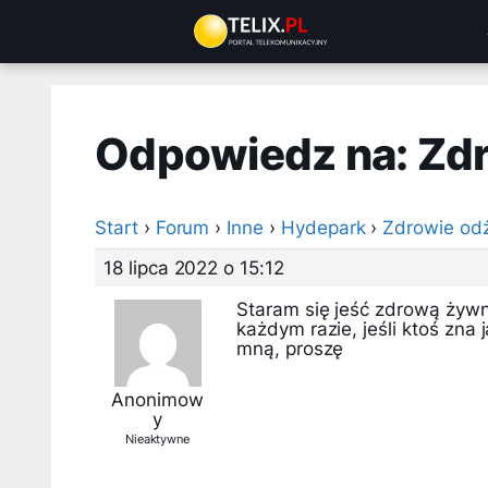
Przejdź
do
treści
Odpowiedz na: Zd
Start
›
Forum
›
Inne
›
Hydepark
›
Zdrowie od
18 lipca 2022 o 15:12
Staram się jeść zdrową żywn
każdym razie, jeśli ktoś zna 
mną, proszę
Anonimow
y
Nieaktywne