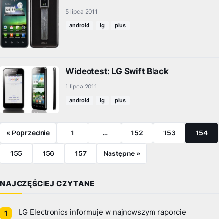
5 lipca 2011
android
lg
plus
Wideotest: LG Swift Black
1 lipca 2011
android
lg
plus
« Poprzednie
1
…
152
153
154
155
156
157
Następne »
NAJCZĘŚCIEJ CZYTANE
LG Electronics informuje w najnowszym raporcie