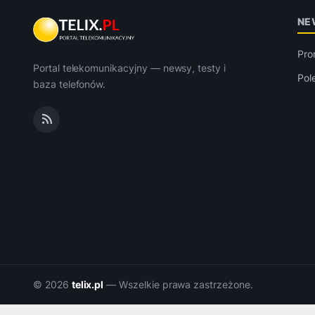
NE
Pro
Portal telekomunikacyjny — newsy, testy i
Pol
baza telefonów.
© 2026
telix.pl
— Wszelkie prawa zastrzeżone.