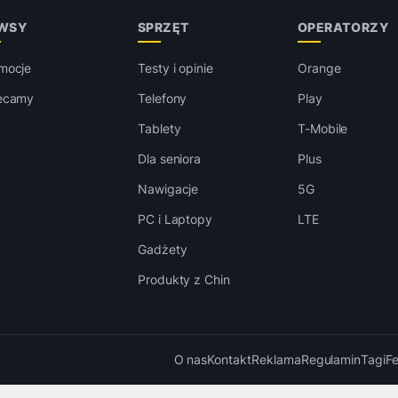
WSY
SPRZĘT
OPERATORZY
mocje
Testy i opinie
Orange
ecamy
Telefony
Play
Tablety
T-Mobile
Dla seniora
Plus
Nawigacje
5G
PC i Laptopy
LTE
Gadżety
Produkty z Chin
O nas
Kontakt
Reklama
Regulamin
Tagi
F